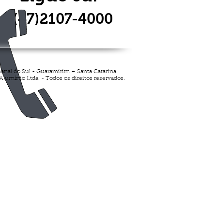
(47)2107-4000
nanal do Sul - Guaramirim – Santa Catarina.
lumínio Ltda. - Todos os direitos reservados.