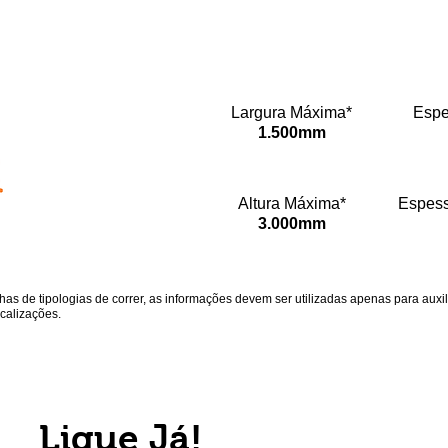
Linha 32
Largura Máxima*
Espe
1.500mm
Ideal para grandes vãos,
a Linha 32 possui
robustez e
funcionamento
Altura Máxima*
Espess
impecável, indicada
3.000mm
para obras de alto
padrão.
has de tipologias de correr, as informações devem ser utilizadas apenas para auxi
ocalizações.
Ligue Já!