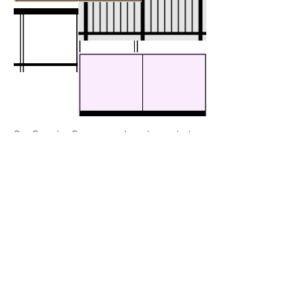
Os Guarda Corpos podem ter estrutura
somente em
alumínio ou alumínio e vidro,
acessórios em aço
inoxidável
ou somente
vidro, com a nossa linha de guarda corpo
sua obra terá um visual que combine com
seu gosto
aliando a segurança
necessária as pessoas.
Conheça nossas linhas
Coberturas